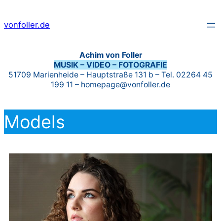
vonfoller.de
Achim von Foller
MUSIK – VIDEO – FOTOGRAFIE
51709 Marienheide – Hauptstraße 131 b – Tel. 02264 45
199 11 – homepage@vonfoller.de
Models