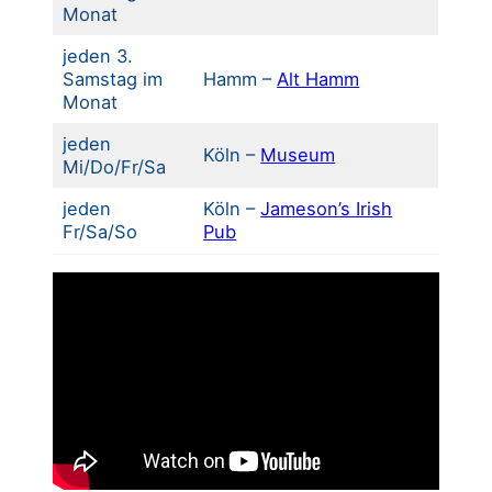
Monat
jeden 3.
Samstag im
Hamm –
Alt Hamm
Monat
jeden
Köln –
Museum
Mi/Do/Fr/Sa
jeden
Köln –
Jameson’s Irish
Fr/Sa/So
Pub