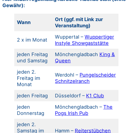
Gewähr):
Ort (ggf. mit Link zur
Wann
Veranstaltung)
Wuppertal –
Wuppertiger
2 x im Monat
Instyle Showgaststätte
jeden Freitag
Mönchengladbach
King &
und Samstag
Queen
jeden 2.
Werdohl –
Pungelscheider
Freitag im
Schnitzelranch
Monat
jeden Freitag
Düsseldorf –
K1 Club
jeden
Mönchengladbach –
The
Donnerstag
Pogs Irish Pub
jeden 2.
Samstag im
Hamm –
Reiterstübchen